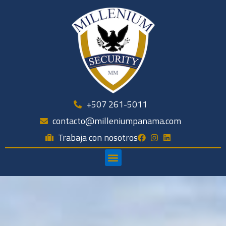
Ir
al
contenido
+507 261-5011
contacto@milleniumpanama.com
Trabaja con nosotros
Menú