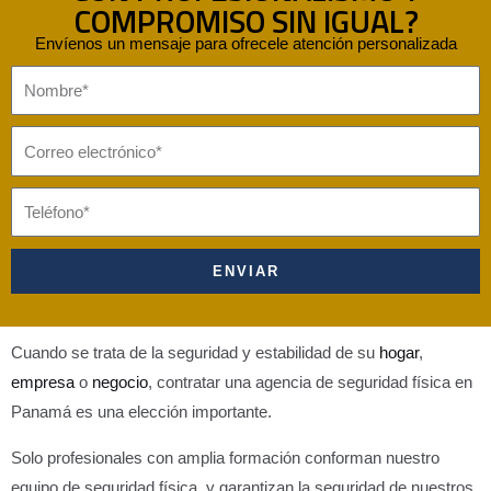
COMPROMISO SIN IGUAL?
Envíenos un mensaje para ofrecele atención personalizada
N
o
m
C
b
o
r
r
T
e
r
e
e
l
ENVIAR
o
é
e
f
l
o
Cuando se trata de la seguridad y estabilidad de su
hogar
,
e
n
empresa
o
negocio
, contratar una agencia de seguridad física en
c
o
Panamá es una elección importante.
t
Solo profesionales con amplia formación conforman nuestro
r
equipo de seguridad física, y garantizan la seguridad de nuestros